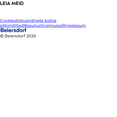
LEIA MEID
Cookies
|
Isikuandmete kaitse
põhimõtted
|
Kasutustingimused
|
Impressum
© Beiersdorf 2026