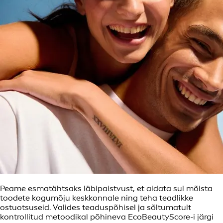
Peame esmatähtsaks läbipaistvust, et aidata sul mõista
toodete kogumõju keskkonnale ning teha teadlikke
ostuotsuseid. Valides teaduspõhisel ja sõltumatult
kontrollitud metoodikal põhineva EcoBeautyScore-i järgi