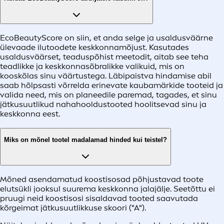
EcoBeautyScore on siin, et anda selge ja usaldusväärne
ülevaade ilutoodete keskkonnamõjust. Kasutades
usaldusväärset, teaduspõhist meetodit, aitab see teha
teadlikke ja keskkonnasõbralikke valikuid, mis on
kooskõlas sinu väärtustega. Läbipaistva hindamise abil
saab hõlpsasti võrrelda erinevate kaubamärkide tooteid ja
valida need, mis on planeedile paremad, tagades, et sinu
jätkusuutlikud nahahooldustooted hoolitsevad sinu ja
keskkonna eest.
Miks on mõnel tootel madalamad hinded kui teistel?
Mõned asendamatud koostisosad põhjustavad toote
elutsükli jooksul suurema keskkonna jalajälje. Seetõttu ei
pruugi neid koostisosi sisaldavad tooted saavutada
kõrgeimat jätkusuutlikkuse skoori ("A").