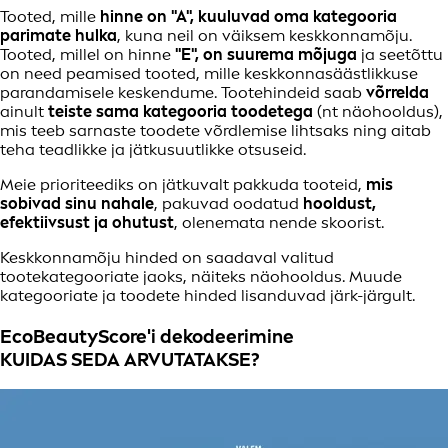
Tooted, mille
hinne on "A", kuuluvad oma kategooria
parimate hulka
, kuna neil on väiksem keskkonnamõju.
Tooted, millel on hinne
"E", on suurema mõjuga
ja seetõttu
on need peamised tooted, mille keskkonnasäästlikkuse
parandamisele keskendume. Tootehindeid saab
võrrelda
ainult
teiste sama kategooria toodetega
(nt näohooldus),
mis teeb sarnaste toodete võrdlemise lihtsaks ning aitab
teha teadlikke ja jätkusuutlikke otsuseid.
Meie prioriteediks on jätkuvalt pakkuda tooteid,
mis
sobivad sinu nahale
, pakuvad oodatud
hooldust,
efektiivsust ja ohutust
, olenemata nende skoorist.
Keskkonnamõju hinded on saadaval valitud
tootekategooriate jaoks, näiteks näohooldus. Muude
kategooriate ja toodete hinded lisanduvad järk-järgult.
EcoBeautyScore'i dekodeerimine
KUIDAS SEDA ARVUTATAKSE?