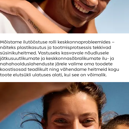
Mõistame ilutööstuse rolli keskkonnaprobleemides –
näiteks plastikasutus ja tootmisprotsessis tekkivad
süsinikuheitmed. Vastuseks kasvavale nõudlusele
jätkusuutlikumate ja keskkonnasõbralikumate ilu- ja
nahahoolduslahenduste järele valime oma toodete
koostisosad teadlikult ning vähendame heitmeid kogu
toote elutsükli ulatuses alati, kui see on võimalik.