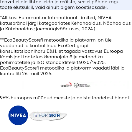
teavet ei ole lihtne leida ja mõista, see ei põhine kogu
toote elutsüklil, vaid ainult pigem koostisosadel.
*Allikas: Euromonitor International Limited; NIVEA
katusbrändi järgi kategooriates Kehahooldus, Näohooldus
ja Kätehooldus; jaemüügiväärtuses, 2024.)
**EcoBeautyScore'i metoodika ja platvormi on üle
vaadanud ja kontrollinud EcoCert grupi
konsultatsiooniharu E&H, et tagada vastavus Euroopa
Komisjoni toote keskkonnajalajälje metoodika
põhimõtetele ja ISO standarditele 14020/14025.
EcoBeautyScore'i metoodika ja platvorm vaadati läbi ja
kontrolliti 26. mail 2025:
96% Euroopas müüdud meeste ja naiste toodetest hinnati