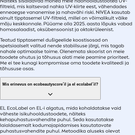
Näiteks sisaldavad mõned meie näohooldustooted UV-
filtreid, mis kaitsevad nahka UV-kiirte eest, vähendades
enneaegse vananemise ja nahavähi riski. NIVEA kasutab
ainult tipptasemel UV-filtreid, millel on võimalikult väike
mõju keskkonnale. Püüame olla 2025. aasta lõpuks vabad
homosalaadist, oksübensoonist ja oktokrüleenist.
Teatud tipptasemel dušigeelide koostisosad on
spetsiaalselt valitud nende stabiilsuse järgi, mis tagab
nahale optimaalse toime. Olenemata skoorist on meie
toodete ohutus ja tõhusus alati meie peamine prioriteet.
Me ei tee kunagi kompromisse oma toodete kvaliteedi ja
tõhususe osas.
Mis erinevus on ecobeautyscore´il ja el ecolabel´il?
EL EcoLabel on EL-i algatus, mida kohaldatakse vaid
väheste isikuhooldustoodete, näiteks
kehapuhastusvahendite puhul. Seda kasutatakse
laialdasemalt kodumajapidamises kasutatavate
puhastusvahendite puhul. Metoodika aluseks olevat