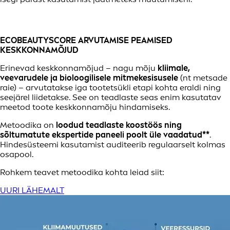
ECOBEAUTYSCORE ARVUTAMISE PEAMISED
KESKKONNAMÕJUD
Erinevad keskkonnamõjud – nagu mõju
kliimale,
veevarudele ja bioloogilisele mitmekesisusele
(nt metsade
raie) – arvutatakse iga tootetsükli etapi kohta eraldi ning
seejärel liidetakse. See on teadlaste seas enim kasutatav
meetod toote keskkonnamõju hindamiseks.
Metoodika on
loodud teadlaste koostöös ning
sõltumatute ekspertide paneeli poolt üle vaadatud**
.
Hindesüsteemi kasutamist auditeerib regulaarselt kolmas
osapool.
Rohkem teavet metoodika kohta leiad siit:
UURI LÄHEMALT