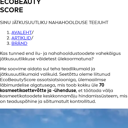
ECOBEAUTY
SCORE
SINU JÄTKUSUUTLIKU NAHAHOOLDUSE TEEJUHT
AVALEHT
/
ARTIKLID
/
BRÄND
Kas tunned end ilu- ja nahahooldustoodete vahekäigus
jätkusuutlikkuse väidetest ülekoormatuna?
Me soovime aidata sul teha teadlikumaid ja
jätkusuutlikumaid valikuid. Seetõttu oleme liitunud
EcoBeautyScore assotsiatsiooniga, ülemaailmse
läbimurdelise algatusega, mis toob kokku üle
70
kosmeetikaettevõtte ja -ühenduse
, et töötada välja
kosmeetikatoodete keskkonnamõju hindamissüsteem, mis
on teaduspõhine ja sõltumatult kontrollitud.