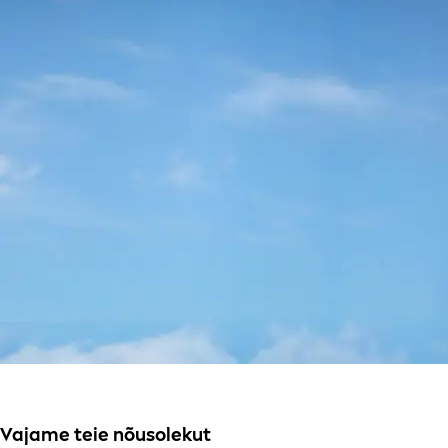
Vajame teie nõusolekut