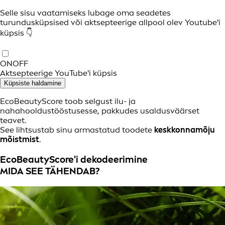
Selle sisu vaatamiseks lubage oma seadetes
turundusküpsised või aktsepteerige allpool olev Youtube'i
küpsis 👇
ON
OFF
Aktsepteerige YouTube'i küpsis
Küpsiste haldamine
EcoBeautyScore toob selgust ilu- ja
nahahooldustööstusesse, pakkudes usaldusväärset
teavet.
See lihtsustab sinu armastatud toodete
keskkonnamõju
mõistmist
.
EcoBeautyScore'i dekodeerimine
MIDA SEE TÄHENDAB?