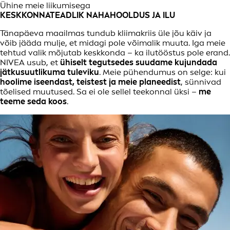
Ühine meie liikumisega
KESKKONNATEADLIK NAHAHOOLDUS JA ILU
Tänapäeva maailmas tundub kliimakriis üle jõu käiv ja
võib jääda mulje, et midagi pole võimalik muuta. Iga meie
tehtud valik mõjutab keskkonda – ka ilutööstus pole erand.
NIVEA usub, et
ühiselt tegutsedes suudame kujundada
jätkusuutlikuma tuleviku
. Meie pühendumus on selge: kui
hoolime iseendast, teistest ja meie planeedist
, sünnivad
tõelised muutused. Sa ei ole sellel teekonnal üksi –
me
teeme seda koos
.