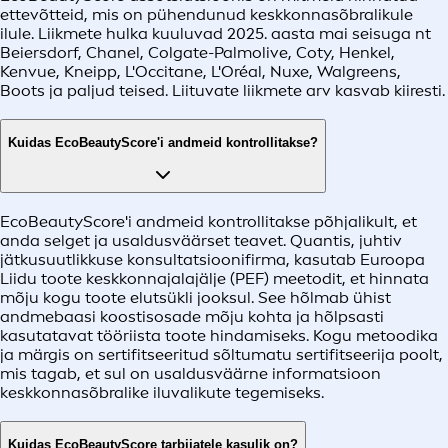
ettevõtteid, mis on pühendunud keskkonnasõbralikule
ilule. Liikmete hulka kuuluvad 2025. aasta mai seisuga nt
Beiersdorf, Chanel, Colgate-Palmolive, Coty, Henkel,
Kenvue, Kneipp, L'Occitane, L'Oréal, Nuxe, Walgreens,
Boots ja paljud teised. Liituvate liikmete arv kasvab kiiresti.
Kuidas EcoBeautyScore'i andmeid kontrollitakse?
EcoBeautyScore'i andmeid kontrollitakse põhjalikult, et
anda selget ja usaldusväärset teavet. Quantis, juhtiv
jätkusuutlikkuse konsultatsioonifirma, kasutab Euroopa
Liidu toote keskkonnajalajälje (PEF) meetodit, et hinnata
mõju kogu toote elutsükli jooksul. See hõlmab ühist
andmebaasi koostisosade mõju kohta ja hõlpsasti
kasutatavat tööriista toote hindamiseks. Kogu metoodika
ja märgis on sertifitseeritud sõltumatu sertifitseerija poolt,
mis tagab, et sul on usaldusväärne informatsioon
keskkonnasõbralike iluvalikute tegemiseks.
Kuidas EcoBeautyScore tarbijatele kasulik on?