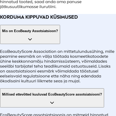
hinnatud tooted, saad anda oma panuse
jätkusuutlikumasse ilurutiini.
KORDUMA KIPPUVAD KÜSIMUSED
Mis on EcoBeauty Assotsiatsioon?
EcoBeautyScore Association on mittetulundusühing, mille
peamine eesmärk on välja töötada kosmeetikatoodete
ühine keskkonnamõju hindamissüsteem, võimaldades
seeläbi tarbijatel teha teadlikumaid ostuotsuseid. Lisaks
on assotsiatsiooni eesmärk võimaldada tööstusel
eelseisvaid regulatsioone ette näha ning edendada
ökodisaini kultuuri liikmete seas ja mujal.
Millised ettevõtted kuuluvad EcoBeautyScore assotsiatsiooni?
EcoBeautyScore assotsiatsioonis on mitmeid hinnatud