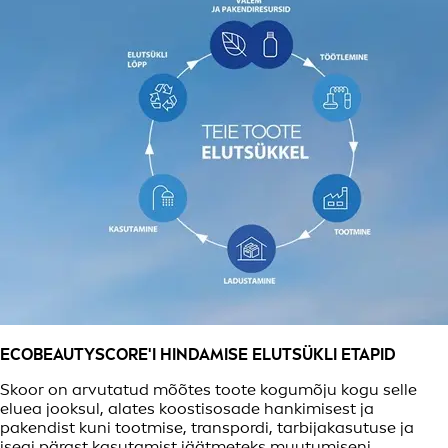
ECOBEAUTYSCORE'I HINDAMISE ELUTSÜKLI ETAPID
Skoor on arvutatud mõõtes toote kogumõju kogu selle
eluea jooksul, alates koostisosade hankimisest ja
pakendist kuni tootmise, transpordi, tarbijakasutuse ja
isegi pärast kasutamist jäätmeteks muutumiseni.