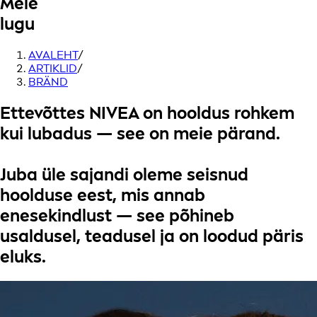
Meie
lugu
AVALEHT
/
ARTIKLID
/
BRÄND
Ettevõttes
NIVEA
on hooldus rohkem
kui lubadus — see on
meie pärand
.
Juba üle sajandi oleme seisnud
hoolduse eest, mis annab
enesekindlust
— see põhineb
usaldusel,
teadusel
ja on loodud
päris
eluks
.