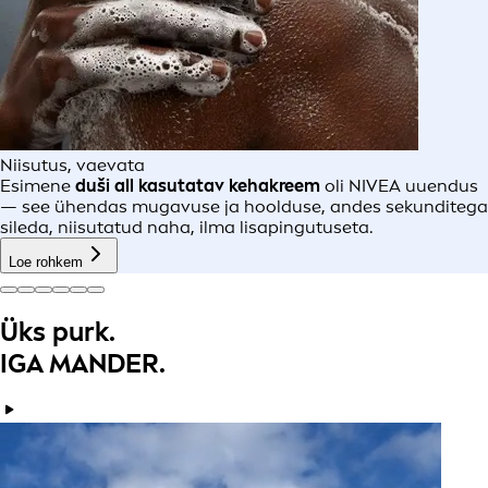
Niisutus, vaevata
Esimene
duši all kasutatav kehakreem
oli NIVEA uuendus
— see ühendas mugavuse ja hoolduse, andes sekunditega
sileda, niisutatud naha, ilma lisapingutuseta.
Loe rohkem
Üks purk.
IGA MANDER.