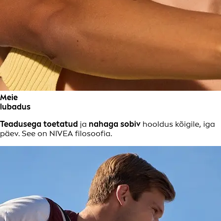
Meie
lubadus
Teadusega toetatud
ja
nahaga sobiv
hooldus kõigile, iga
päev. See on NIVEA filosoofia.