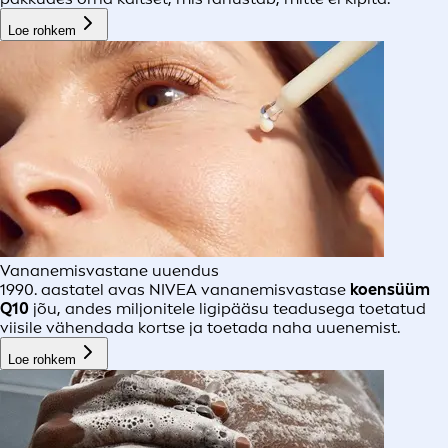
Loe rohkem
Vananemisvastane uuendus
1990. aastatel avas NIVEA vananemisvastase
koensüüm
Q10
jõu, andes miljonitele ligipääsu teadusega toetatud
viisile vähendada kortse ja toetada naha uuenemist.
Loe rohkem