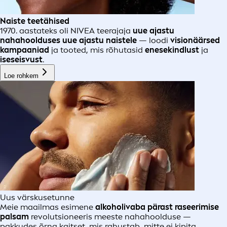
Naiste teetähised
1970. aastateks oli NIVEA teerajaja
uue ajastu
nahahoolduses
uue ajastu
naistele
— loodi
visionäärsed
kampaaniad
ja tooted, mis rõhutasid
enesekindlust
ja
iseseisvust
.
Loe rohkem
Uus värskusetunne
Meie maailmas esimene
alkoholivaba pärast raseerimise
palsam
revolutsioneeris meeste nahahoolduse —
pakkudes õrna kaitset, mis rahustab, mitte ei kipita.