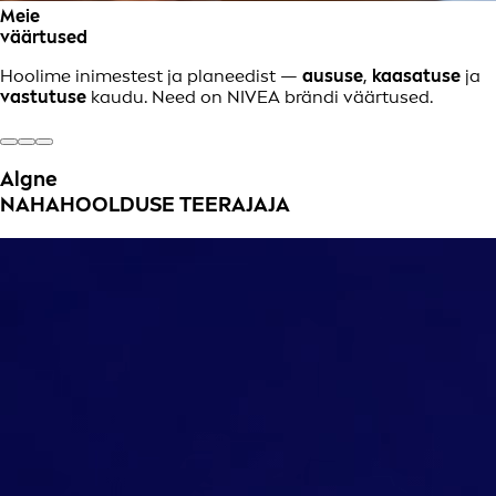
Meie
väärtused
Hoolime inimestest ja planeedist —
aususe
,
kaasatuse
ja
vastutuse
kaudu. Need on NIVEA brändi väärtused.
Algne
NAHAHOOLDUSE TEERAJAJA