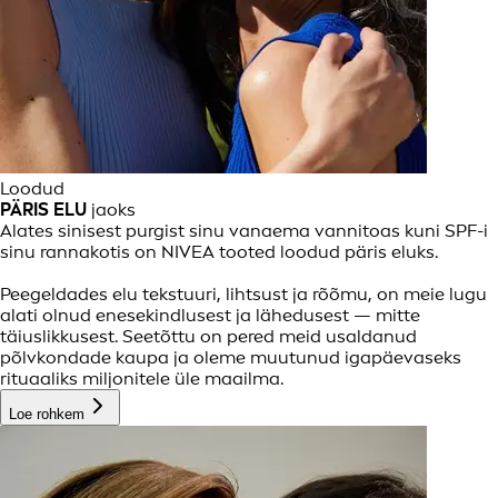
Loodud
PÄRIS ELU
jaoks
Alates sinisest purgist sinu vanaema vannitoas kuni SPF-i
sinu rannakotis on NIVEA tooted loodud päris eluks.
Peegeldades elu tekstuuri, lihtsust ja rõõmu, on meie lugu
alati olnud enesekindlusest ja lähedusest — mitte
täiuslikkusest. Seetõttu on pered meid usaldanud
põlvkondade kaupa ja oleme muutunud igapäevaseks
rituaaliks miljonitele üle maailma.
Loe rohkem