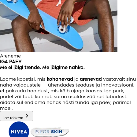
Areneme
IGA PÄEV
Me ei jälgi trende. Me jälgime nahka.
Loome koostisi, mis
kohanevad
ja
arenevad
vastavalt sinu
naha vajadustele — ühendades teaduse ja innovatsiooni,
et pakkuda hooldust, mis käib ajaga kaasas. Iga purk,
pudel või tuub kannab sama usaldusväärset lubadust:
aidata sul end oma nahas hästi tunda iga päev, parimal
moel.
Loe rohkem