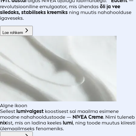
1911. aastal
algas NIVEA ajalugu läbimurdega:
Eucerit
—
revolutsiooniline emulgaator, mis ühendas
õli ja vee
siledaks, stabiilseks kreemiks
ning muutis nahahoolduse
igaveseks.
Loe rohkem
Algne ikoon
Sellest
lumivalgest
koostisest sai maailma esimene
moodne nahahooldustoode —
NIVEA Creme
. Nimi tuleneb
nix
ist, mis on ladina keeles
lumi
, ning toode muutus kiiresti
ülemaailmseks fenomeniks.