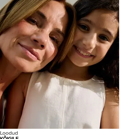
Loodud
KÕIGILE