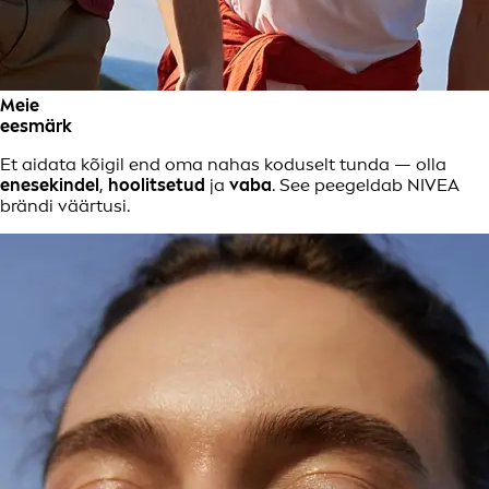
Meie
eesmärk
Et aidata kõigil end oma nahas koduselt tunda — olla
enesekindel
,
hoolitsetud
ja
vaba
. See peegeldab NIVEA
brändi väärtusi.