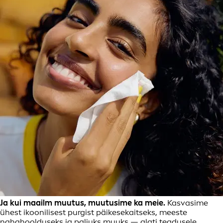
Ja kui maailm muutus, muutusime ka meie.
Kasvasime
ühest ikoonilisest purgist päikesekaitseks, meeste
nahahoolduseks ja paljuks muuks — alati teadusele