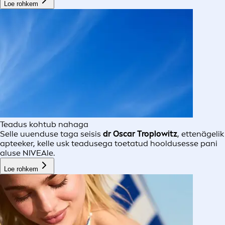
Loe rohkem
Teadus kohtub nahaga
Selle uuenduse taga seisis
dr Oscar Troplowitz
, ettenägelik
apteeker, kelle usk teadusega toetatud hooldusesse pani
aluse NIVEAle.
Loe rohkem