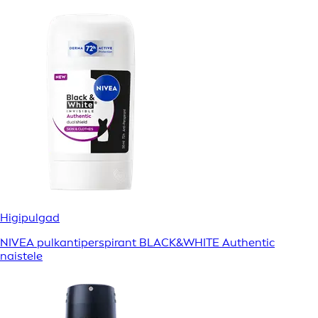
Higipulgad
NIVEA pulkantiperspirant BLACK&WHITE Authentic
naistele