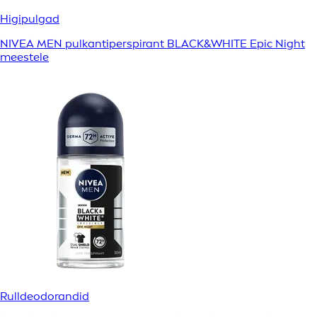
Higipulgad
NIVEA MEN pulkantiperspirant BLACK&WHITE Epic Night
meestele
Rulldeodorandid