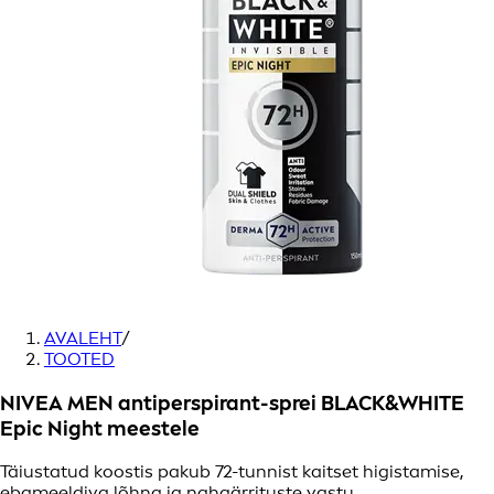
AVALEHT
/
TOOTED
NIVEA MEN antiperspirant-sprei BLACK&WHITE
Epic Night meestele
Täiustatud koostis pakub 72-tunnist kaitset higistamise,
ebameeldiva lõhna ja nahaärrituste vastu.