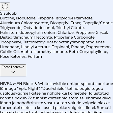
Sisaldab
Butane, Isobutane, Propane, Isopropyl Palmitate,
Aluminum Chlorohydrate, Dicaprylyl Ether, Caprylic/Capric
Triglyceride, Octyldodecanol, Triethyl Citrate,
Palmitamidopropyltrimonium Chloride, Propylene Glycol,
Disteardimonium Hectorite, Propylene Carbonate,
Tocopherol, Tetramethyl Acetyloctahydronaphthalenes,
Limonene, Linalyl Acetate, Terpineol, Pinene, Pogostemon
Cablin Oil, Alpha-Isomethyl Ionone, Beta-Caryophyllene,
Rose Ketones, Parfum
Toote lisateave
NIVEA MEN Black & White Invisible antiperspirant-sprei uue
lõhnaga "Epic Night". “Dual-shield” tehnoloogia tagab
usaldusväärse kaitse nii nahale kui ka riietele. Täiustatud
koostis pakub 72-tunnist kaitset higistamise, ebameeldiva
lõhna ja nahaärrituste vastu. Aitab vältida valgeid plekke
tumedatel riietel ja kollaseid plekke valgetel riietel. Samuti
kaitseb kangast kahjustuste eest, aidates hoida riided