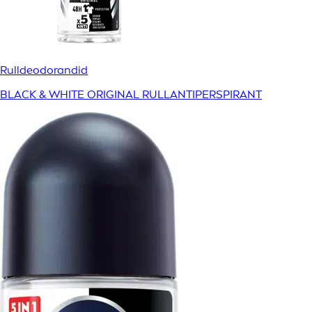
Rulldeodorandid
BLACK & WHITE ORIGINAL RULLANTIPERSPIRANT