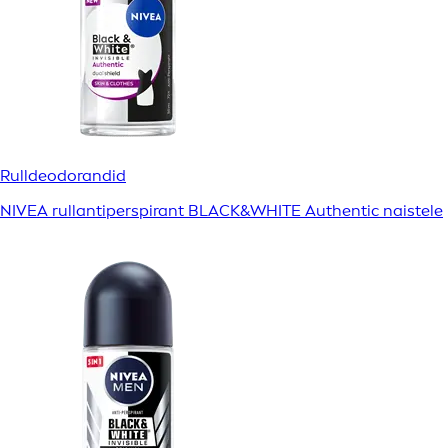
Rulldeodorandid
NIVEA rullantiperspirant BLACK&WHITE Authentic naistele