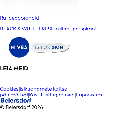
Rulldeodorandid
BLACK & WHITE FRESH rullantiperspirant
LEIA MEID
Cookies
|
Isikuandmete kaitse
põhimõtted
|
Kasutustingimused
|
Impressum
© Beiersdorf 2026