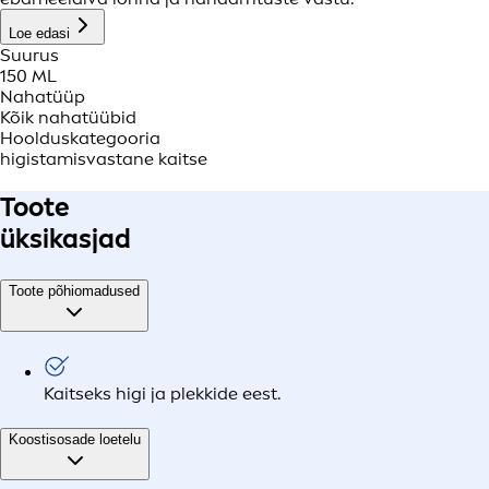
Loe edasi
Suurus
150 ML
Nahatüüp
Kõik nahatüübid
Hoolduskategooria
higistamisvastane kaitse
Toote
üksikasjad
Toote põhiomadused
Kaitseks higi ja plekkide eest.
Koostisosade loetelu