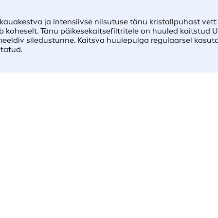
uakestva ja intensiivse niisutuse tänu kristallpuhast vett 
b koheselt. Tänu päikesekaitsefiltritele on huuled kaitstud 
eeldiv siledustunne. Kaitsva huulepulga regulaarsel kasutam
tatud.