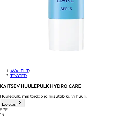
AVALEHT
/
TOOTED
KAITSEV HUULEPULK HYDRO CARE
Huulepulk, mis toidab ja niisutab kuivi huuli.
Loe edasi
SPF
15