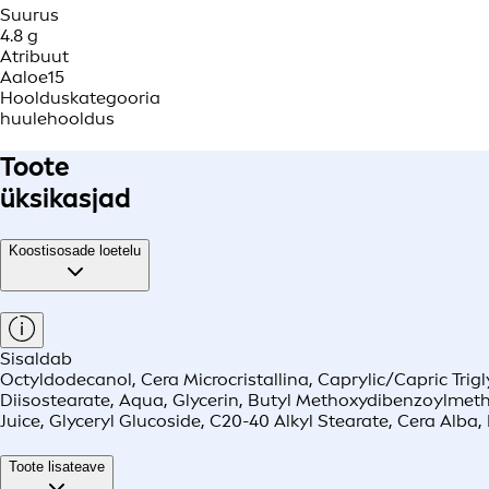
Suurus
4.8 g
Atribuut
Aaloe
15
Hoolduskategooria
huulehooldus
Toote
üksikasjad
Koostisosade loetelu
Sisaldab
Octyldodecanol, Cera Microcristallina, Caprylic/Capric Trig
Diisostearate, Aqua, Glycerin, Butyl Methoxydibenzoylmeth
Juice, Glyceryl Glucoside, C20-40 Alkyl Stearate, Cera Alba
Toote lisateave