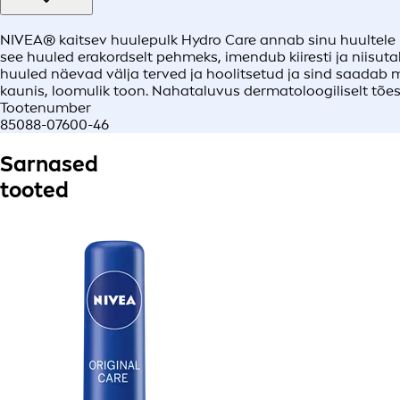
NIVEA® kaitsev huulepulk Hydro Care annab sinu huultele ka
see huuled erakordselt pehmeks, imendub kiiresti ja niisuta
huuled näevad välja terved ja hoolitsetud ja sind saadab m
kaunis, loomulik toon. Nahataluvus dermatoloogiliselt tões
Tootenumber
85088-07600-46
Sarnased
tooted