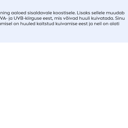
ning aaloed sisaldavale koostisele. Lisaks sellele muudab
UVA- ja UVB-kiirguse eest, mis võivad huuli kuivatada. Sinu
isel on huuled kaitstud kuivamise eest ja neil on alati