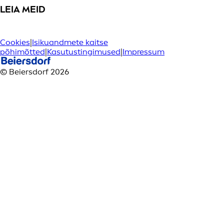
LEIA MEID
Cookies
|
Isikuandmete kaitse
põhimõtted
|
Kasutustingimused
|
Impressum
© Beiersdorf 2026