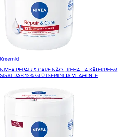
Kreemid
NIVEA REPAIR & CARE NÄO-, KEHA- JA KÄTEKREEM
SISALDAB 12% GLÜTSERIINI JA VITAMIINI E