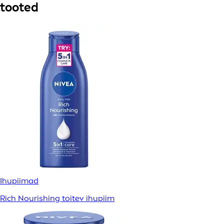
tooted
Ihupiimad
Rich Nourishing toitev ihupiim