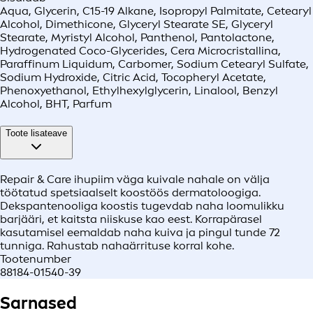
Aqua, Glycerin, C15-19 Alkane, Isopropyl Palmitate, Cetearyl
Alcohol, Dimethicone, Glyceryl Stearate SE, Glyceryl
Stearate, Myristyl Alcohol, Panthenol, Pantolactone,
Hydrogenated Coco-Glycerides, Cera Microcristallina,
Paraffinum Liquidum, Carbomer, Sodium Cetearyl Sulfate,
Sodium Hydroxide, Citric Acid, Tocopheryl Acetate,
Phenoxyethanol, Ethylhexylglycerin, Linalool, Benzyl
Alcohol, BHT, Parfum
Toote lisateave
Repair & Care ihupiim väga kuivale nahale on välja
töötatud spetsiaalselt koostöös dermatoloogiga.
Dekspantenooliga koostis tugevdab naha loomulikku
barjääri, et kaitsta niiskuse kao eest. Korrapärasel
kasutamisel eemaldab naha kuiva ja pingul tunde 72
tunniga. Rahustab nahaärrituse korral kohe.
Tootenumber
88184-01540-39
Sarnased