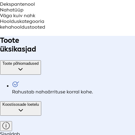
Dekspantenool
Nahatüüp
Väga kuiv nahk
Hoolduskategooria
kehahooldustooted
Toote
üksikasjad
Toote põhiomadused
Rahustab nahaärrituse korral kohe.
Koostisosade loetelu
Sisaldab