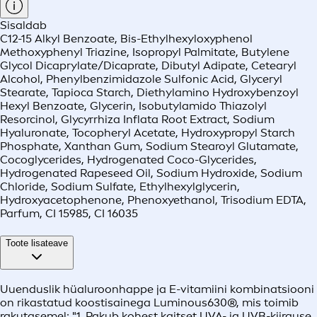
Sisaldab
C12-15 Alkyl Benzoate, Bis-Ethylhexyloxyphenol
Methoxyphenyl Triazine, Isopropyl Palmitate, Butylene
Glycol Dicaprylate/Dicaprate, Dibutyl Adipate, Cetearyl
Alcohol, Phenylbenzimidazole Sulfonic Acid, Glyceryl
Stearate, Tapioca Starch, Diethylamino Hydroxybenzoyl
Hexyl Benzoate, Glycerin, Isobutylamido Thiazolyl
Resorcinol, Glycyrrhiza Inflata Root Extract, Sodium
Hyaluronate, Tocopheryl Acetate, Hydroxypropyl Starch
Phosphate, Xanthan Gum, Sodium Stearoyl Glutamate,
Cocoglycerides, Hydrogenated Coco-Glycerides,
Hydrogenated Rapeseed Oil, Sodium Hydroxide, Sodium
Chloride, Sodium Sulfate, Ethylhexylglycerin,
Hydroxyacetophenone, Phenoxyethanol, Trisodium EDTA,
Parfum, CI 15985, CI 16035
Toote lisateave
Uuenduslik hüaluroonhappe ja E-vitamiini kombinatsiooni
on rikastatud koostisainega Luminous630®, mis toimib
rakutasemel: "1. Pakub kohest kaitset UVA- ja UVB-kiirguse