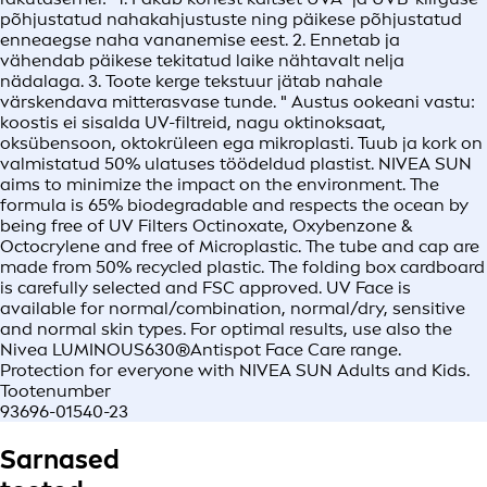
põhjustatud nahakahjustuste ning päikese põhjustatud
enneaegse naha vananemise eest. 2. Ennetab ja
vähendab päikese tekitatud laike nähtavalt nelja
nädalaga. 3. Toote kerge tekstuur jätab nahale
värskendava mitterasvase tunde. " Austus ookeani vastu:
koostis ei sisalda UV-filtreid, nagu oktinoksaat,
oksübensoon, oktokrüleen ega mikroplasti. Tuub ja kork on
valmistatud 50% ulatuses töödeldud plastist. NIVEA SUN
aims to minimize the impact on the environment. The
formula is 65% biodegradable and respects the ocean by
being free of UV Filters Octinoxate, Oxybenzone &
Octocrylene and free of Microplastic. The tube and cap are
made from 50% recycled plastic. The folding box cardboard
is carefully selected and FSC approved. UV Face is
available for normal/combination, normal/dry, sensitive
and normal skin types. For optimal results, use also the
Nivea LUMINOUS630®Antispot Face Care range.
Protection for everyone with NIVEA SUN Adults and Kids.
Tootenumber
93696-01540-23
Sarnased