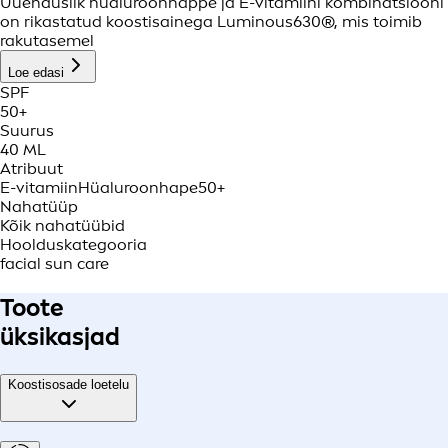
Uuenduslik hüaluroonhappe ja E-vitamiini kombinatsiooni
on rikastatud koostisainega Luminous630®, mis toimib
rakutasemel
Loe edasi
SPF
50+
Suurus
40 ML
Atribuut
E-vitamiin
Hüaluroonhape
50+
Nahatüüp
Kõik nahatüübid
Hoolduskategooria
facial sun care
Toote
üksikasjad
Koostisosade loetelu