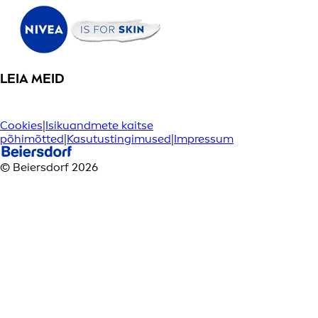
LEIA MEID
Cookies
|
Isikuandmete kaitse
põhimõtted
|
Kasutustingimused
|
Impressum
© Beiersdorf 2026