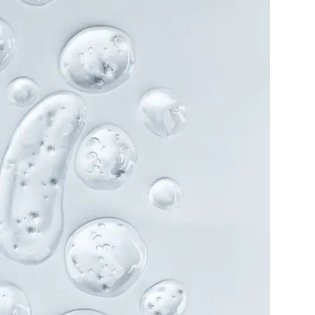
Kõik
koostisosadest
AVALEHT
/
ARTIKLID
/
KOOSTISOSAD
Ingredients a-z