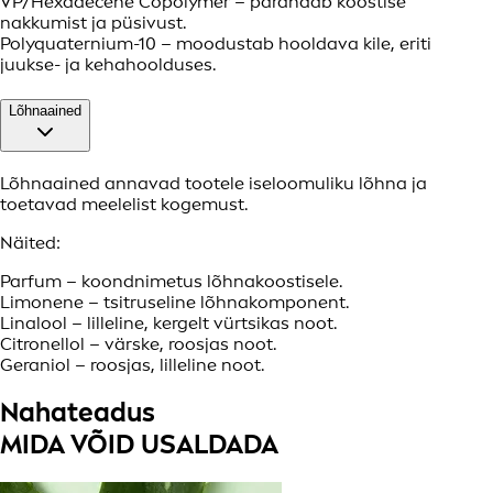
VP/Hexadecene Copolymer – parandab koostise
nakkumist ja püsivust.
Polyquaternium-10 – moodustab hooldava kile, eriti
juukse- ja kehahoolduses.
Lõhnaained
Lõhnaained annavad tootele iseloomuliku lõhna ja
toetavad meelelist kogemust.
Näited:
Parfum – koondnimetus lõhnakoostisele.
Limonene – tsitruseline lõhnakomponent.
Linalool – lilleline, kergelt vürtsikas noot.
Citronellol – värske, roosjas noot.
Geraniol – roosjas, lilleline noot.
Nahateadus
MIDA VÕID USALDADA