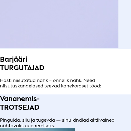
Barjääri
TURGUTAJAD
Hästi niisutatud nahk = õnnelik nahk. Need
niisutuskangelased teevad kahekordset tööd:
Vananemis-
TROTSEJAD
Pingulda, silu ja tugevda — sinu kindlad aktiivained
nähtavaks uuenemiseks.