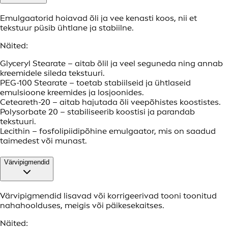
Emulgaatorid hoiavad õli ja vee kenasti koos, nii et
tekstuur püsib ühtlane ja stabiilne.
Näited:
Glyceryl Stearate – aitab õlil ja veel seguneda ning annab
kreemidele sileda tekstuuri.
PEG-100 Stearate – toetab stabiilseid ja ühtlaseid
emulsioone kreemides ja losjoonides.
Ceteareth-20 – aitab hajutada õli veepõhistes koostistes.
Polysorbate 20 – stabiliseerib koostisi ja parandab
tekstuuri.
Lecithin – fosfolipiidipõhine emulgaator, mis on saadud
taimedest või munast.
Värvipigmendid
Värvipigmendid lisavad või korrigeerivad tooni toonitud
nahahoolduses, meigis või päikesekaitses.
Näited: