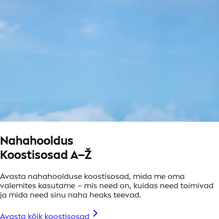
Nahahooldus
Koostisosad A–Ž
Avasta nahahoolduse koostisosad, mida me oma
valemites kasutame – mis need on, kuidas need toimivad
ja mida need sinu naha heaks teevad.
Avasta kõik koostisosad