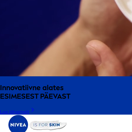
Innovatiivne alates
ESIMESEST PÄEVAST
Loe lähemalt