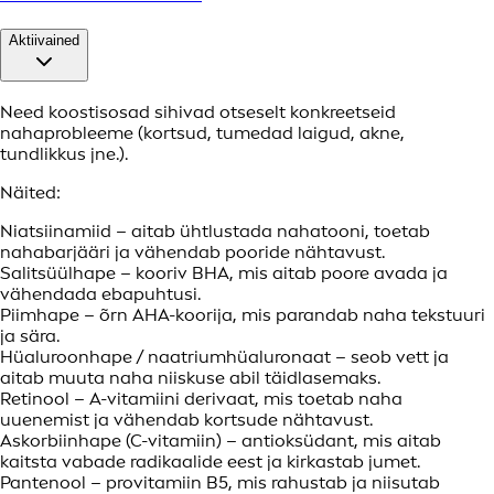
Aktiivained
Need koostisosad sihivad otseselt konkreetseid
nahaprobleeme (kortsud, tumedad laigud, akne,
tundlikkus jne.).
Näited:
Niatsiinamiid – aitab ühtlustada nahatooni, toetab
nahabarjääri ja vähendab pooride nähtavust.
Salitsüülhape – kooriv BHA, mis aitab poore avada ja
vähendada ebapuhtusi.
Piimhape – õrn AHA-koorija, mis parandab naha tekstuuri
ja sära.
Hüaluroonhape / naatriumhüaluronaat – seob vett ja
aitab muuta naha niiskuse abil täidlasemaks.
Retinool – A-vitamiini derivaat, mis toetab naha
uuenemist ja vähendab kortsude nähtavust.
Askorbiinhape (C-vitamiin) – antioksüdant, mis aitab
kaitsta vabade radikaalide eest ja kirkastab jumet.
Pantenool – provitamiin B5, mis rahustab ja niisutab