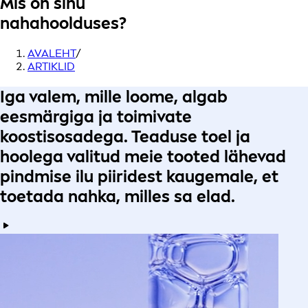
Mis on sinu
nahahoolduses?
AVALEHT
/
ARTIKLID
Iga valem
, mille loome, algab
eesmärgiga
ja toimivate
koostisosadega.
Teaduse toel
ja
hoolega valitud
meie tooted lähevad
pindmise ilu piiridest kaugemale, et
toetada nahka, milles sa elad
.