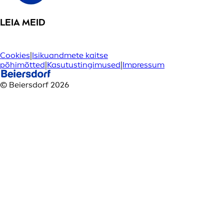
LEIA MEID
Cookies
|
Isikuandmete kaitse
põhimõtted
|
Kasutustingimused
|
Impressum
© Beiersdorf 2026