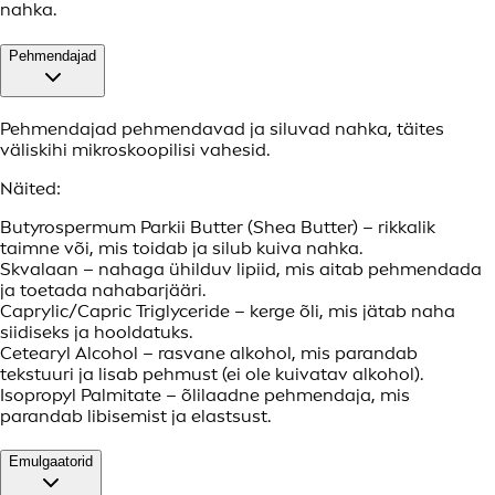
nahka.
Pehmendajad
Pehmendajad pehmendavad ja siluvad nahka, täites
väliskihi mikroskoopilisi vahesid.
Näited:
Butyrospermum Parkii Butter (Shea Butter) – rikkalik
taimne või, mis toidab ja silub kuiva nahka.
Skvalaan – nahaga ühilduv lipiid, mis aitab pehmendada
ja toetada nahabarjääri.
Caprylic/Capric Triglyceride – kerge õli, mis jätab naha
siidiseks ja hooldatuks.
Cetearyl Alcohol – rasvane alkohol, mis parandab
tekstuuri ja lisab pehmust (ei ole kuivatav alkohol).
Isopropyl Palmitate – õlilaadne pehmendaja, mis
parandab libisemist ja elastsust.
Emulgaatorid