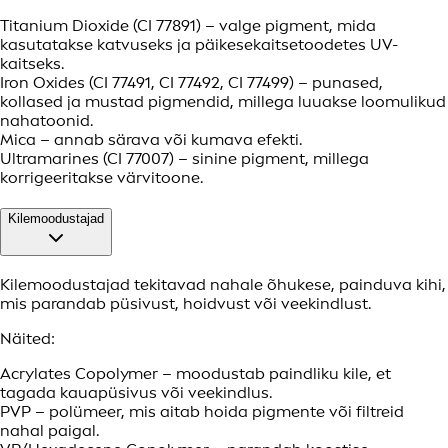
Titanium Dioxide (CI 77891) – valge pigment, mida
kasutatakse katvuseks ja päikesekaitsetoodetes UV-
kaitseks.
Iron Oxides (CI 77491, CI 77492, CI 77499) – punased,
kollased ja mustad pigmendid, millega luuakse loomulikud
nahatoonid.
Mica – annab särava või kumava efekti.
Ultramarines (CI 77007) – sinine pigment, millega
korrigeeritakse värvitoone.
Kilemoodustajad
Kilemoodustajad tekitavad nahale õhukese, painduva kihi,
mis parandab püsivust, hoidvust või veekindlust.
Näited:
Acrylates Copolymer – moodustab paindliku kile, et
tagada kauapüsivus või veekindlus.
PVP – polümeer, mis aitab hoida pigmente või filtreid
nahal paigal.