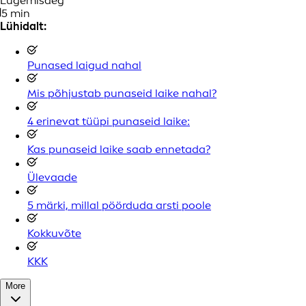
Lugemisaeg
5 min
Lühidalt:
Punased laigud nahal
Mis põhjustab punaseid laike nahal?
4 erinevat tüüpi punaseid laike:
Kas punaseid laike saab ennetada?
Ülevaade
5 märki, millal pöörduda arsti poole
Kokkuvõte
KKK
More