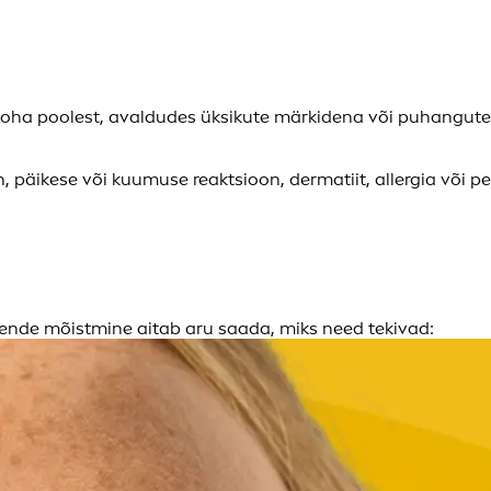
oha poolest, avaldudes üksikute märkidena või puhangutena
 päikese või kuumuse reaktsioon, dermatiit, allergia või pe
ende mõistmine aitab aru saada, miks need tekivad: