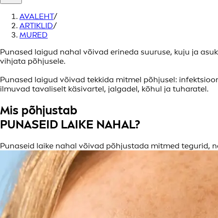
AVALEHT
/
ARTIKLID
/
MURED
Punased laigud nahal võivad erineda suuruse, kuju ja asuk
vihjata põhjusele.
Punased laigud võivad tekkida mitmel põhjusel: infektsioon,
ilmuvad tavaliselt käsivartel, jalgadel, kõhul ja tuharatel.
Mis põhjustab
PUNASEID LAIKE NAHAL?
Punaseid laike nahal võivad põhjustada mitmed tegurid, n