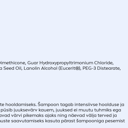
 Dimethicone, Guar Hydroxypropyltrimonium Chloride,
 Seed Oil, Lanolin Alcohol (Eucerit®), PEG-3 Distearate,
te hooldamiseks. Šampoon tagab intensiivse hoolduse ja
ele püsib juuksevärv kauem, juuksed ei muutu tuhmiks ega
avad värvi pikemaks ajaks ning näevad välja terved ja
ulemuste saavutamiseks kasuta pärast šampooniga pesemist