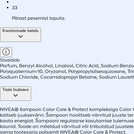
3
3
Pärast pesemist loputa.
Koostisosade loetelu
Sisaldab
Parfum, Benzyl Alcohol, Linalool, Citric Acid, Sodium Ben
Polyquaternium-10, Oryzanol, Polypropylsilsesquioxane, Tri
Sodium Chloride, Cocamidopropyl Betaine, Sodium Laureth
Toote lisateave
NIVEA® šampoon Color Care & Protect kompleksiga Color O
kaitseb juuksevärvi. Šampoon hoolitseb värvitud juuste ter
kaota energiat. Šampooni regulaarse kasutamise tulemusel 
kaunid. Toode on mõeldud värvitud või triibutatud juuste
sama tootesarja palsamit NIVEA® Color Care & Protect.