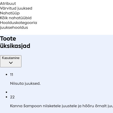
Atribuut
Värvitud juuksed
Nahatüüp
Kõik nahatüübid
Hoolduskategooria
juuksehooldus
Toote
üksikasjad
Kasutamine
1
1
Niisuta juuksed.
2
2
Kanna šampoon niisketele juustele ja hõõru õrnalt juu