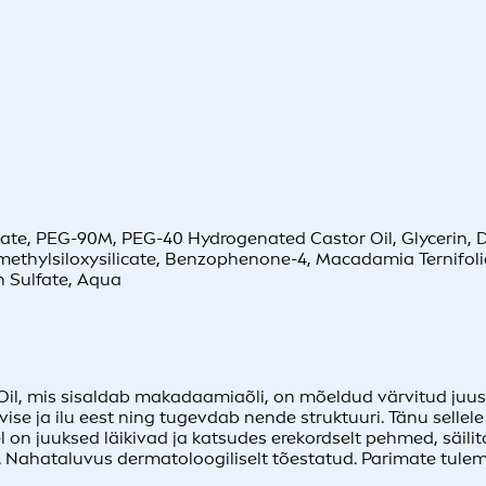
zoate, PEG-90M, PEG-40 Hydrogenated Castor Oil, Glycerin,
methylsiloxysilicate, Benzophenone-4, Macadamia Ternifolia
 Sulfate, Aqua
il, mis sisaldab makadaamiaõli, on mõeldud värvitud juus
vise ja ilu eest ning tugevdab nende struktuuri. Tänu sell
on juuksed läikivad ja katsudes erekordselt pehmed, säilit
le. Nahataluvus dermatoloogiliselt tõestatud. Parimate t