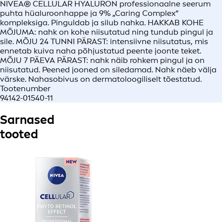
NIVEA® CELLULAR HYALURON professionaalne seerum
puhta hüaluroonhappe ja 9% „Caring Complex“
kompleksiga. Pinguldab ja silub nahka. HAKKAB KOHE
MÕJUMA: nahk on kohe niisutatud ning tundub pingul ja
sile. MÕJU 24 TUNNI PÄRAST: intensiivne niisutatus, mis
ennetab kuiva naha põhjustatud peente joonte teket.
MÕJU 7 PÄEVA PÄRAST: nahk näib rohkem pingul ja on
niisutatud. Peened jooned on siledamad. Nahk näeb välja
värske. Nahasobivus on dermatoloogiliselt tõestatud.
Tootenumber
94142-01540-11
Sarnased
tooted