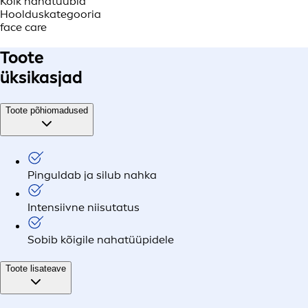
Kõik nahatüübid
Hoolduskategooria
face care
Toote
üksikasjad
Toote põhiomadused
Pinguldab ja silub nahka
Intensiivne niisutatus
Sobib kõigile nahatüüpidele
Toote lisateave