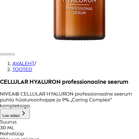
AVALEHT
/
TOOTED
CELLULAR HYALURON professionaalne seerum
NIVEA® CELLULAR HYALURON professionaalne seerum
puhta hüaluroonhappe ja 9% „Caring Complex“
kompleksiga.
Loe edasi
Suurus
30 ML
Nahatüüp