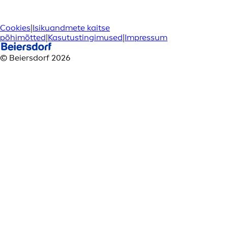
Cookies
|
Isikuandmete kaitse
põhimõtted
|
Kasutustingimused
|
Impressum
© Beiersdorf 2026