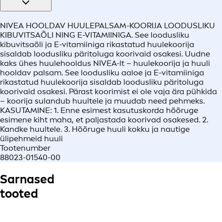
NIVEA HOOLDAV HUULEPALSAM-KOORIJA LOODUSLIKU
KIBUVITSAÕLI NING E-VITAMIINIGA. See loodusliku
kibuvitsaõli ja E-vitamiiniga rikastatud huulekoorija
sisaldab loodusliku päritoluga koorivaid osakesi. Uudne
kaks ühes huulehooldus NIVEA-lt – huulekoorija ja huuli
hooldav palsam. See loodusliku aaloe ja E-vitamiiniga
rikastatud huulekoorija sisaldab loodusliku päritoluga
koorivaid osakesi. Pärast koorimist ei ole vaja ära pühkida
– koorija sulandub huultele ja muudab need pehmeks.
KASUTAMINE: 1. Enne esimest kasutuskorda hõõruge
esimene kiht maha, et paljastada koorivad osakesed. 2.
Kandke huultele. 3. Hõõruge huuli kokku ja nautige
ülipehmeid huuli
Tootenumber
88023-01540-00
Sarnased
tooted