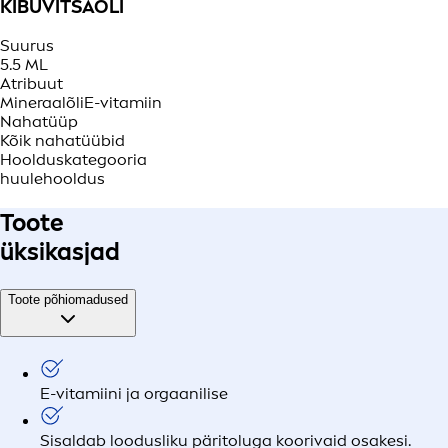
KIBUVITSAÕLI
Suurus
5.5 ML
Atribuut
Mineraalõli
E-vitamiin
Nahatüüp
Kõik nahatüübid
Hoolduskategooria
huulehooldus
Toote
üksikasjad
Toote põhiomadused
E-vitamiini ja orgaanilise
Sisaldab loodusliku päritoluga koorivaid osakesi.