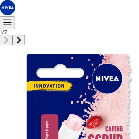
1
/
7