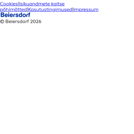
Cookies
|
Isikuandmete kaitse
põhimõtted
|
Kasutustingimused
|
Impressum
© Beiersdorf 2026