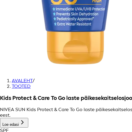
AVALEHT
/
TOOTED
Kids Protect & Care To Go laste päikesekaitselosjo
NIVEA SUN Kids Protect & Care To Go laste päikesekaitselos
eest.
Loe edasi
SPF