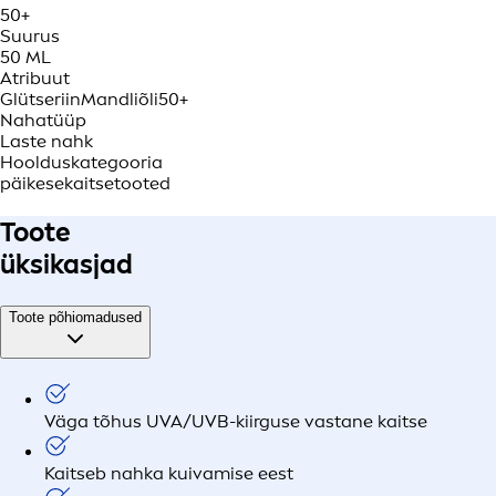
50+
Suurus
50 ML
Atribuut
Glütseriin
Mandliõli
50+
Nahatüüp
Laste nahk
Hoolduskategooria
päikesekaitsetooted
Toote
üksikasjad
Toote põhiomadused
Väga tõhus UVA/UVB-kiirguse vastane kaitse
Kaitseb nahka kuivamise eest