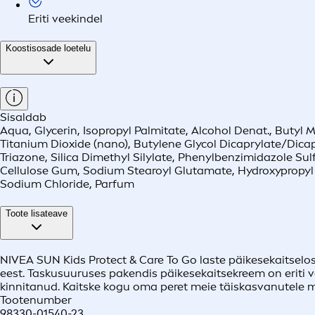
Eriti veekindel
Koostisosade loetelu
Sisaldab
Aqua, Glycerin, Isopropyl Palmitate, Alcohol Denat., Butyl
Titanium Dioxide (nano), Butylene Glycol Dicaprylate/Dica
Triazone, Silica Dimethyl Silylate, Phenylbenzimidazole Su
Cellulose Gum, Sodium Stearoyl Glutamate, Hydroxypropyl
Sodium Chloride, Parfum
Toote lisateave
NIVEA SUN Kids Protect & Care To Go laste päikesekaitselos
eest. Taskusuuruses pakendis päikesekaitsekreem on eriti v
kinnitanud. Kaitske kogu oma peret meie täiskasvanutele m
Tootenumber
98330-01540-23