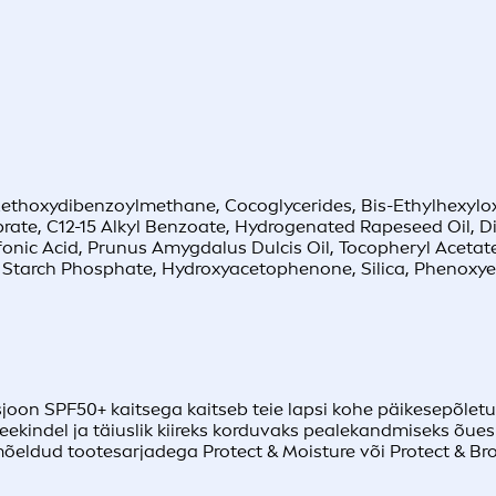
 Methoxydibenzoylmethane, Cocoglycerides, Bis-Ethylhexylox
prate, C12-15 Alkyl Benzoate, Hydrogenated Rapeseed Oil, 
lfonic Acid, Prunus Amygdalus Dulcis Oil, Tocopheryl Aceta
 Starch Phosphate, Hydroxyacetophenone, Silica, Phenoxye
joon SPF50+ kaitsega kaitseb teie lapsi kohe päikesepõletu
eekindel ja täiuslik kiireks korduvaks pealekandmiseks õues
õeldud tootesarjadega Protect & Moisture või Protect & Br