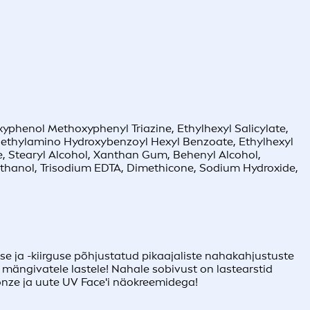
yphenol Methoxyphenyl Triazine, Ethylhexyl Salicylate,
Diethylamino Hydroxybenzoyl Hexyl Benzoate, Ethylhexyl
te, Stearyl Alcohol, Xanthan Gum, Behenyl Alcohol,
thanol, Trisodium EDTA, Dimethicone, Sodium Hydroxide,
se ja -kiirguse põhjustatud pikaajaliste nahakahjustuste
 mängivatele lastele! Nahale sobivust on lastearstid
onze ja uute UV Face'i näokreemidega!