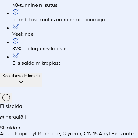
48-tunnine niisutus
Toimib tasakaalus naha mikrobioomiga
Veekindel
82% biolagunev koostis
Ei sisalda mikroplasti
Koostisosade loetelu
Ei sisalda
Mineraalõli
Sisaldab
Aqua, Isopropyl Palmitate, Glycerin, C12-15 Alkyl Benzoate,