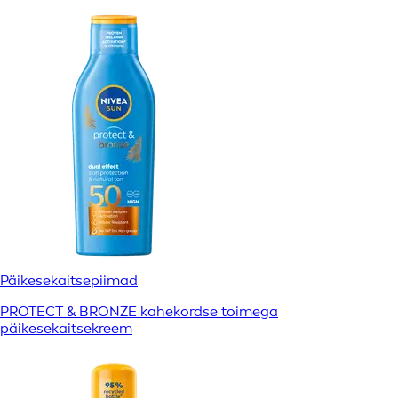
Päikesekaitsepiimad
PROTECT & BRONZE kahekordse toimega
päikesekaitsekreem