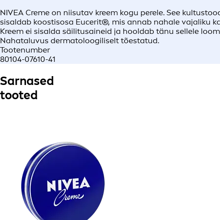
NIVEA Creme on niisutav kreem kogu perele. See kultustoo
sisaldab koostisosa Eucerit®, mis annab nahale vajaliku k
Kreem ei sisalda säilitusaineid ja hooldab tänu sellele loom
Nahataluvus dermatoloogiliselt tõestatud.
Tootenumber
80104-07610-41
Sarnased
tooted