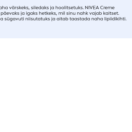
ha värskeks, siledaks ja hoolitsetuks. NIVEA Creme
äevaks ja igaks hetkeks, mil sinu nahk vajab kaitset.
 sügavuti niisutatuks ja aitab taastada naha lipiidikihti.