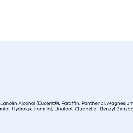
, Lanolin Alcohol (Eucerit®), Paraffin, Panthenol, Magnesi
iol, Hydroxycitronellal, Linalool, Citronellol, Benzyl Benz