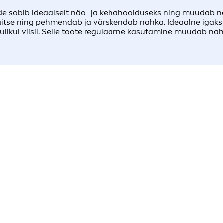
de sobib ideaalselt näo- ja kehahoolduseks ning muudab na
aitse ning pehmendab ja värskendab nahka. Ideaalne igaks p
ulikul viisil. Selle toote regulaarne kasutamine muudab naha