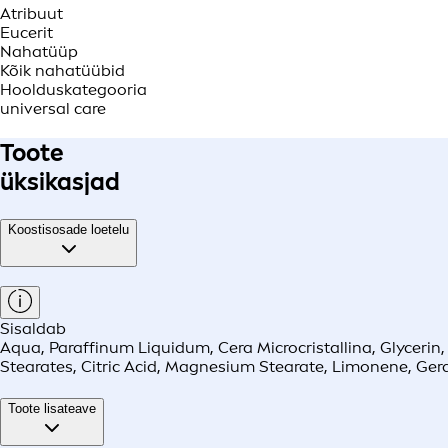
Atribuut
Eucerit
Nahatüüp
Kõik nahatüübid
Hoolduskategooria
universal care
Toote
üksikasjad
Koostisosade loetelu
Sisaldab
Aqua, Paraffinum Liquidum, Cera Microcristallina, Glycerin
Stearates, Citric Acid, Magnesium Stearate, Limonene, Geran
Toote lisateave