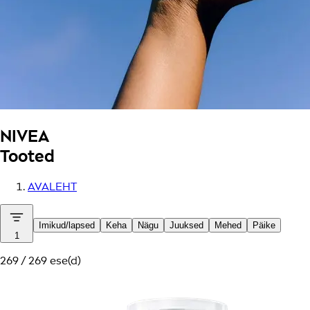
NIVEA
Tooted
AVALEHT
Imikud/lapsed
Keha
Nägu
Juuksed
Mehed
Päike
1
269 / 269 ese(d)