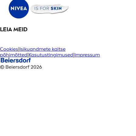
LEIA MEID
Cookies
|
Isikuandmete kaitse
põhimõtted
|
Kasutustingimused
|
Impressum
© Beiersdorf 2026