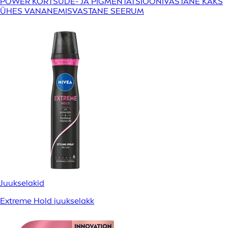
POWER KORTSUDE- JA PIGMENTATSIOONIVASTANE KAKS
ÜHES VANANEMISVASTANE SEERUM
Juukselakid
Extreme Hold juukselakk