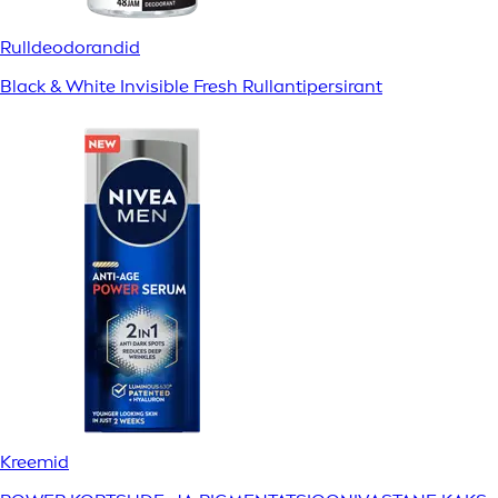
Rulldeodorandid
Black & White Invisible Fresh Rullantipersirant
Kreemid