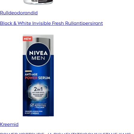
Rulldeodorandid
Black & White Invisible Fresh Rullantipersirant
Kreemid