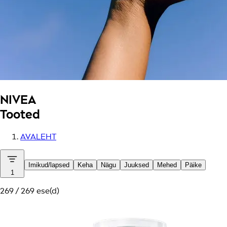
NIVEA
Tooted
AVALEHT
Imikud/lapsed
Keha
Nägu
Juuksed
Mehed
Päike
1
269 / 269 ese(d)