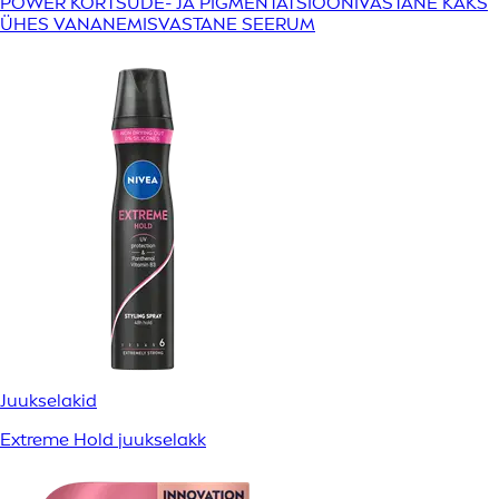
POWER KORTSUDE- JA PIGMENTATSIOONIVASTANE KAKS
ÜHES VANANEMISVASTANE SEERUM
Juukselakid
Extreme Hold juukselakk