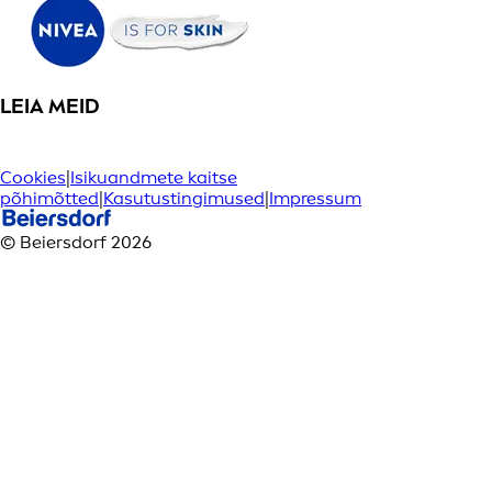
LEIA MEID
Cookies
|
Isikuandmete kaitse
põhimõtted
|
Kasutustingimused
|
Impressum
© Beiersdorf 2026