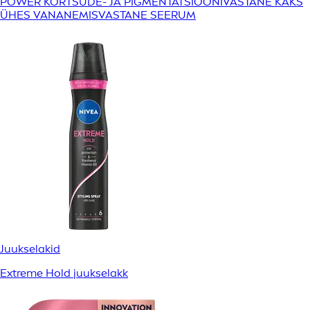
POWER KORTSUDE- JA PIGMENTATSIOONIVASTANE KAKS
ÜHES VANANEMISVASTANE SEERUM
Juukselakid
Extreme Hold juukselakk