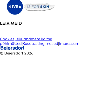
LEIA MEID
Cookies
|
Isikuandmete kaitse
põhimõtted
|
Kasutustingimused
|
Impressum
© Beiersdorf 2026