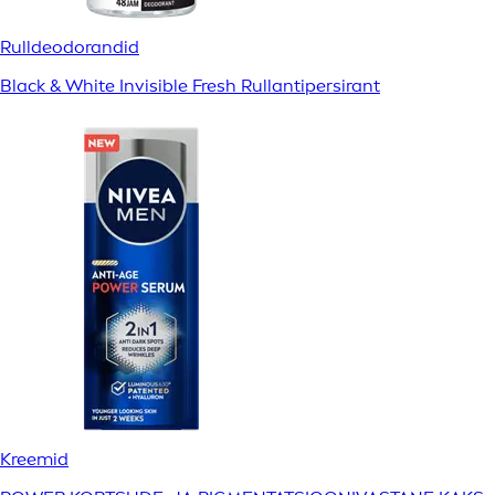
Rulldeodorandid
Black & White Invisible Fresh Rullantipersirant
Kreemid