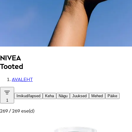
NIVEA
Tooted
AVALEHT
Imikud/lapsed
Keha
Nägu
Juuksed
Mehed
Päike
1
269 / 269 ese(d)