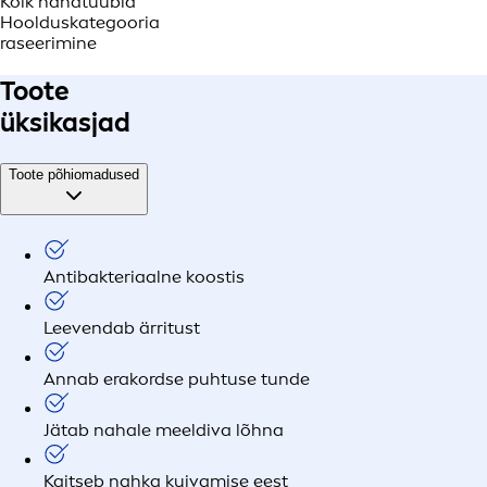
Kõik nahatüübid
Hoolduskategooria
raseerimine
Toote
üksikasjad
Toote põhiomadused
Antibakteriaalne koostis
Leevendab ärritust
Annab erakordse puhtuse tunde
Jätab nahale meeldiva lõhna
Kaitseb nahka kuivamise eest