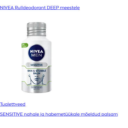
NIVEA Rulldeodorant DEEP meestele
Tualettveed
SENSITIVE nahale ja habemetüükale mõeldud palsam