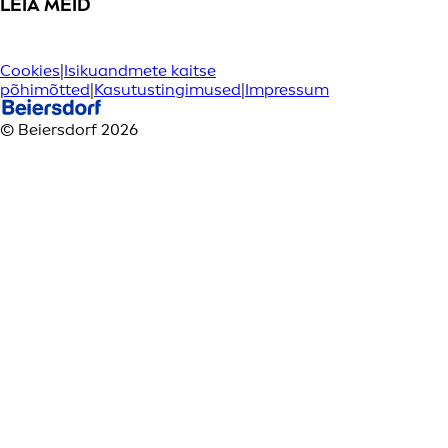
LEIA MEID
Cookies
|
Isikuandmete kaitse
põhimõtted
|
Kasutustingimused
|
Impressum
© Beiersdorf 2026