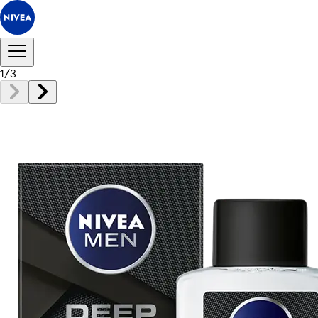
1
/
3