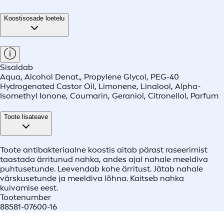
Koostisosade loetelu
Sisaldab
Aqua, Alcohol Denat., Propylene Glycol, PEG-40
Hydrogenated Castor Oil, Limonene, Linalool, Alpha-
Isomethyl Ionone, Coumarin, Geraniol, Citronellol, Parfum
Toote lisateave
Toote antibakteriaalne koostis aitab pärast raseerimist
taastada ärritunud nahka, andes ajal nahale meeldiva
puhtusetunde. Leevendab kohe ärritust. Jätab nahale
värskusetunde ja meeldiva lõhna. Kaitseb nahka
kuivamise eest.
Tootenumber
88581-07600-16