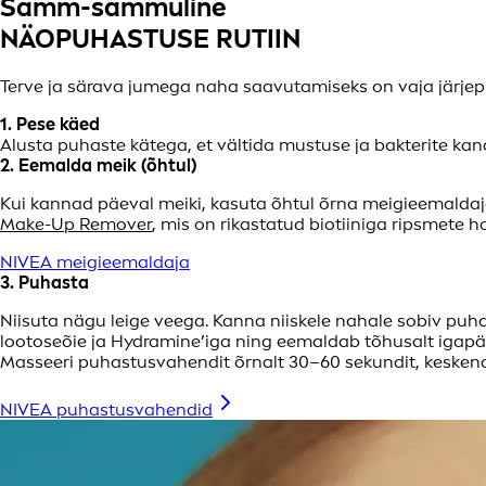
Samm-sammuline
NÄOPUHASTUSE RUTIIN
Terve ja särava jumega naha saavutamiseks on vaja järje
1. Pese käed
Alusta puhaste kätega, et vältida mustuse ja bakterite ka
2. Eemalda meik (õhtul)
Kui kannad päeval meiki, kasuta õhtul õrna meigieemaldaja
Make-Up Remover
, mis on rikastatud biotiiniga ripsmete
NIVEA meigieemaldaja
3. Puhasta
Niisuta nägu leige veega. Kanna niiskele nahale sobiv pu
lootoseõie ja Hydramine’iga ning eemaldab tõhusalt igapä
Masseeri puhastusvahendit õrnalt 30–60 sekundit, keskend
NIVEA puhastusvahendid