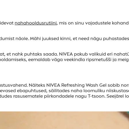
pidevat
nahahooldusrutiini
, mis on sinu vajadustele kohand
ndumist näole. Mähi juuksed kinni, et need nägu puhastades
t, et nahk puhtaks saada. NIVEA pakub valikuid eri nahatü
 hooldamiseks, eemaldab väga veekindla ripsmetušši ja mei
hastusvahend. Näiteks NIVEA Refreshing Wash Gel sobib nor
evased ebapuhtused, säilitades naha loomuliku niiskustas
udes rasusematele piirkondadele nagu T-tsoon. Seejärel lo