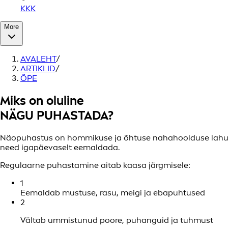
KKK
More
AVALEHT
/
ARTIKLID
/
ÕPE
Miks on oluline
NÄGU PUHASTADA?
Näopuhastus on hommikuse ja õhtuse nahahoolduse lahutam
need igapäevaselt eemaldada.
Regulaarne puhastamine aitab kaasa järgmisele:
1
Eemaldab mustuse, rasu, meigi ja ebapuhtused
2
Vältab ummistunud poore, puhanguid ja tuhmust