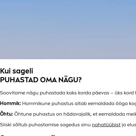
Kui sageli
PUHASTAD OMA NÄGU?
Soovitame nägu puhastada kaks korda päevas – üks kord h
Hommik:
Hommikune puhastus aitab eemaldada ööga kogu
Õhtu:
Õhtune puhastus on hädavajalik, et eemaldada meik,
Siiski sõltub puhastamise sagedus sinu
nahatüübist
ja elu