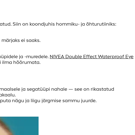
atud. Siin on koondjuhis hommiku- ja õhturutiiniks:
 märjaks ei saaks.
üpidele ja -muredele.
NIVEA Double Effect Waterproof Eye
gi ilma hõõrumata.
maalsele ja segatüüpi nahale — see on rikastatud
akaalu.
puta nägu ja liigu järgmise sammu juurde.