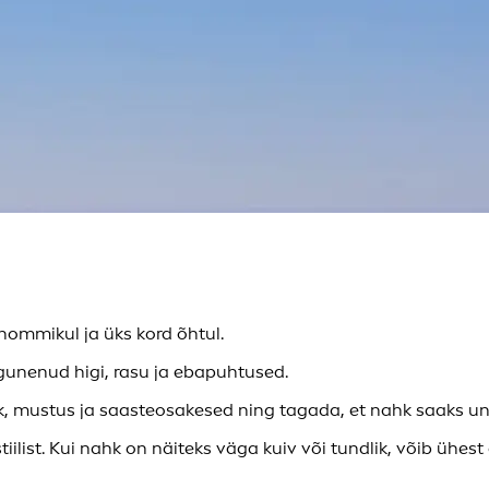
ommikul ja üks kord õhtul.
nenud higi, rasu ja ebapuhtused.
 mustus ja saasteosakesed ning tagada, et nahk saaks une
stiilist. Kui nahk on näiteks väga kuiv või tundlik, võib ühes