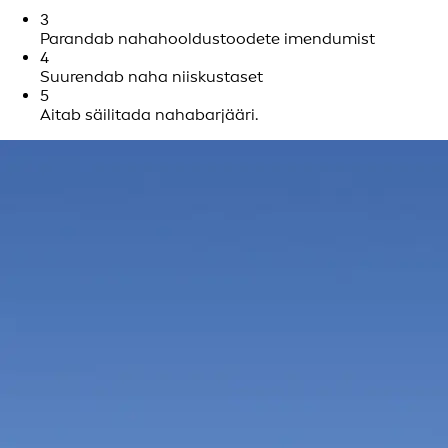
3
Parandab nahahooldustoodete imendumist
4
Suurendab naha niiskustaset
5
Aitab säilitada nahabarjääri.