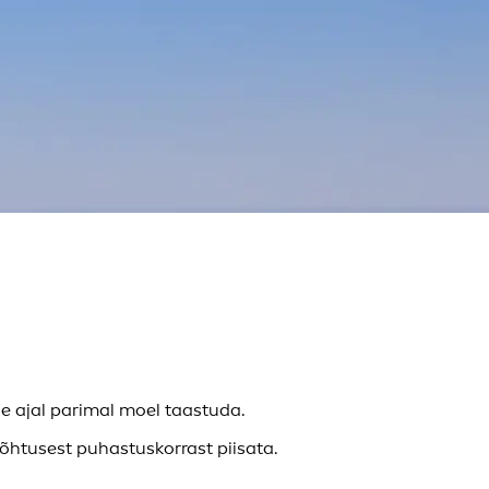
 ajal parimal moel taastuda.
t õhtusest puhastuskorrast piisata.