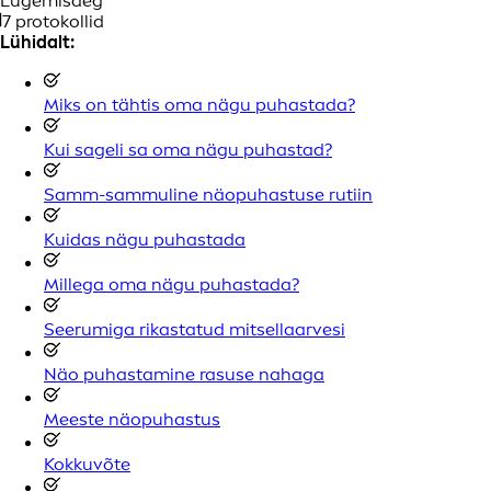
Lugemisaeg
7 protokollid
Lühidalt:
Miks on tähtis oma nägu puhastada?
Kui sageli sa oma nägu puhastad?
Samm-sammuline näopuhastuse rutiin
Kuidas nägu puhastada
Millega oma nägu puhastada?
Seerumiga rikastatud mitsellaarvesi
Näo puhastamine rasuse nahaga
Meeste näopuhastus
Kokkuvõte