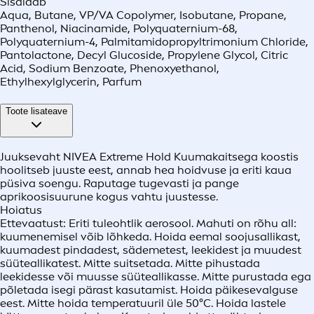
Sisaldab
Aqua, Butane, VP/VA Copolymer, Isobutane, Propane,
Panthenol, Niacinamide, Polyquaternium-68,
Polyquaternium-4, Palmitamidopropyltrimonium Chloride,
Pantolactone, Decyl Glucoside, Propylene Glycol, Citric
Acid, Sodium Benzoate, Phenoxyethanol,
Ethylhexylglycerin, Parfum
Toote lisateave
Juuksevaht NIVEA Extreme Hold Kuumakaitsega koostis
hoolitseb juuste eest, annab hea hoidvuse ja eriti kaua
püsiva soengu. Raputage tugevasti ja pange
aprikoosisuurune kogus vahtu juustesse.
Hoiatus
Ettevaatust: Eriti tuleohtlik aerosool. Mahuti on rõhu all:
kuumenemisel võib lõhkeda. Hoida eemal soojusallikast,
kuumadest pindadest, sädemetest, leekidest ja muudest
süüteallikatest. Mitte suitsetada. Mitte pihustada
leekidesse või muusse süüteallikasse. Mitte purustada ega
põletada isegi pärast kasutamist. Hoida päikesevalguse
eest. Mitte hoida temperatuuril üle 50°C. Hoida lastele