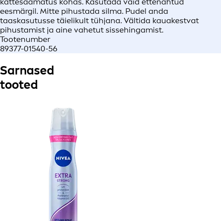
kättesaamatus kohas. Kasutada vaid ettenähtud
eesmärgil. Mitte pihustada silma. Pudel anda
taaskasutusse täielikult tühjana. Vältida kauakestvat
pihustamist ja aine vahetut sissehingamist.
Tootenumber
89377-01540-56
Sarnased
tooted