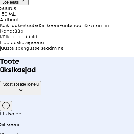
Loe edasi
Suurus
150 ML
Atribuut
Kõik juuksetüübid
Silikooni
Pantenool
B3-vitamiin
Nahatüüp
Kõik nahatüübid
Hoolduskategooria
juuste soengusse seadmine
Toote
üksikasjad
Koostisosade loetelu
Ei sisalda
Silikooni